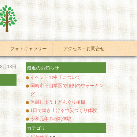
フォトギャラリー
アクセス・お問合せ
年8月13日
最近のお知らせ
イベントの中止について
岡崎市下山学区で恒例のウォーキン
グ
体感しよう！どんぐり植樹
1日で焼き上げる竹炭づくり体験
令和元年の稲刈体験
カテゴリ