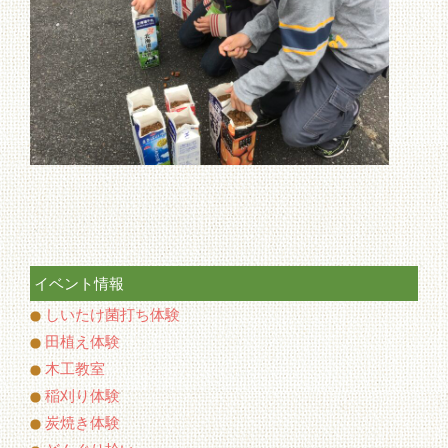
イベント情報
しいたけ菌打ち体験
田植え体験
木工教室
稲刈り体験
炭焼き体験