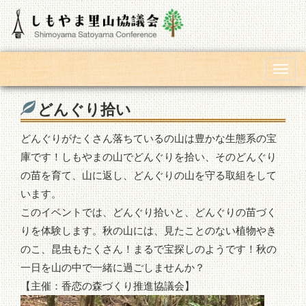
Toggle
navigat
どんぐり拾い
どんぐりがたくさん落ちているの山は豊かな生態系の宝
庫です！しもやまの山でどんぐりを拾い、そのどんぐり
の苗を育て、山に返し、どんぐりの山を守る取組をして
います。
このイベントでは、どんぐり拾いと、どんぐりの苗づく
りを体験します。秋の山には、見たことのない植物やき
のこ、昆虫もたくさん！まるで宝探しのようです！秋の
一日を山の中で一緒に過ごしませんか？
【主催：香恋の森づくり推進協議会】