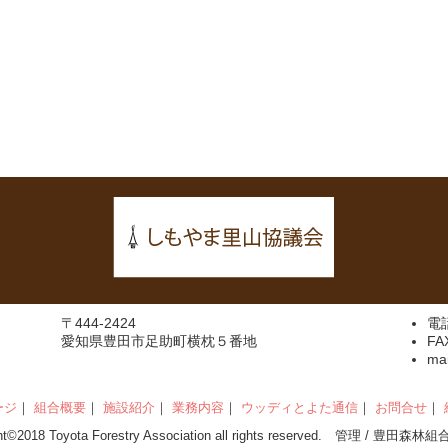
〒444-2424
電
愛知県豊田市足助町横枕５番地
FA
ma
ージ
｜
組合概要
｜
施設紹介
｜
業務内容
｜
ウッディとよた通信
｜
お問合せ
｜
ght©2018 Toyota Forestry Association all rights reserved. 管理 / 豊田森